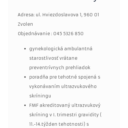
Adresa: ul. Hviezdoslavova 1, 960 01
Zvolen
Objednávanie : 045 5326 850
gynekologická ambulantná
starostlivosť vrátane
preventrívnych prehliadok
poradňa pre tehotné spojená s
vykonávaním ultrazvukového
Cookies
nevyhnutné
skríningu
pre
fungovanie
FMF akreditovaný ultrazvukový
webu
skríning v I. trimestri gravidity (
Tieto súbory
cookies nie sú
11.-14.týžden tehotnosti) s
voliteľné. Sú