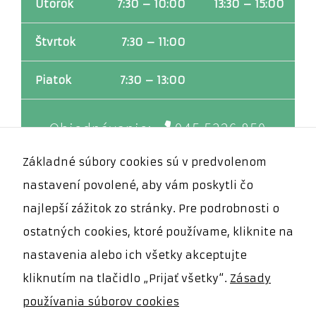
prehliadača.
Utorok
7:30 – 10:00
13:30 – 15:00
Štvrtok
7:30 – 11:00
Štatistiky
Aby sme
mohli
Piatok
7:30 – 13:00
zlepšiť
funkčnosť a
štruktúru
Objednávanie:
045 5326 850
webovej
stránky na
základe
Základné súbory cookies sú v predvolenom
spôsobu
nastavení povolené, aby vám poskytli čo
používania
webovej
najlepší zážitok zo stránky. Pre podrobnosti o
stránky.
Používame
ostatných cookies, ktoré používame, kliknite na
službu
Google
nastavenia alebo ich všetky akceptujte
Analytics,
kliknutím na tlačidlo „Prijať všetky“.
Zásady
ktorá nám
pomáha
používania súborov cookies
monitorovať