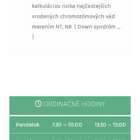
potrebné pre
kalkuláciou rizika najčastejších
fungovanie
vrodených chromozómových vád
webovej
stránky.
meraním NT, NB ( Down syndróm …
Umožňujú
základné
)
funkcie, ako je
navigácia na
stránke a
prístup do
zabezpečených
oblastí. Bez
týchto súborov
cookies
nemôže
webová
stránka
ORDINAČNÉ HODINY
správne
fungovať a je
možné ich
deaktivovať iba
Pondelok
7:30 – 10:00
13:30 – 15:00
zmenou
predvolieb