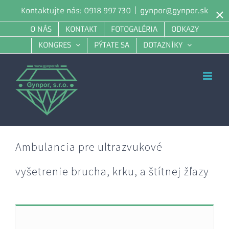
Skip
×
Kontaktujte nás: 0918 997 730
|
gynpor@gynpor.sk
to
O NÁS
KONTAKT
FOTOGALÉRIA
ODKAZY
content
KONGRES
PÝTATE SA
DOTAZNÍKY
Ambulancia pre ultrazvukové
vyšetrenie brucha, krku, a štítnej žľazy