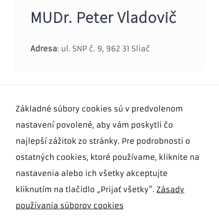
MUDr. Peter Vladovič
Adresa
: ul. SNP č. 9, 962 31 Sliač
Základné súbory cookies sú v predvolenom
nastavení povolené, aby vám poskytli čo
najlepší zážitok zo stránky. Pre podrobnosti o
ORDINAČNÉ HODINY
Cookies
ostatných cookies, ktoré používame, kliknite na
nevyhnutné
pre
nastavenia alebo ich všetky akceptujte
Štvrok
15:00 – 16:30
fungovanie
webu
kliknutím na tlačidlo „Prijať všetky“.
Zásady
Tieto súbory
používania súborov cookies
cookies nie sú
Objednávanie:
0905 195 048
voliteľné. Sú