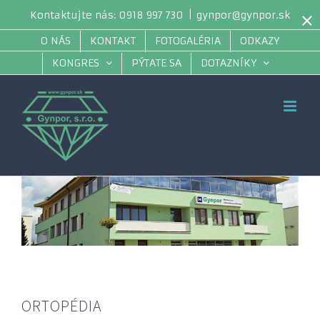
Skip
×
Kontaktujte nás: 0918 997 730
|
gynpor@gynpor.sk
to
O NÁS
KONTAKT
FOTOGALÉRIA
ODKAZY
content
KONGRES
PÝTATE SA
DOTAZNÍKY
ORTOPÉDIA