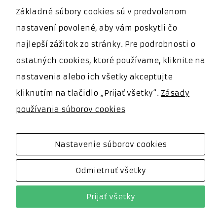
potrebné pre
Základné súbory cookies sú v predvolenom
fungovanie
LEKÁRI
webovej
nastavení povolené, aby vám poskytli čo
stránky.
najlepší zážitok zo stránky. Pre podrobnosti o
Umožňujú
MUDr. Alexander Murgaš 0903
základné
ostatných cookies, ktoré používame, kliknite na
funkcie, ako je
514 686, 045/6723196
navigácia na
nastavenia alebo ich všetky akceptujte
stránke a
prístup do
kliknutím na tlačidlo „Prijať všetky“.
Zásady
zabezpečených
používania súborov cookies
oblastí. Bez
týchto súborov
cookies
nemôže
Nastavenie súborov cookies
webová
stránka
správne
Odmietnuť všetky
fungovať a je
možné ich
© Copyright -
2026 | Gynpor., s.r.o.
| All Rights
deaktivovať iba
Prijať všetky
zmenou
Reserved
predvolieb