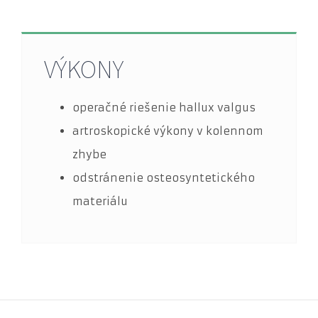
VÝKONY
operačné riešenie hallux valgus
artroskopické výkony v kolennom
zhybe
odstránenie osteosyntetického
materiálu
Cookies
nevyhnutné
pre
fungovanie
webu
Tieto súbory
cookies nie sú
voliteľné. Sú