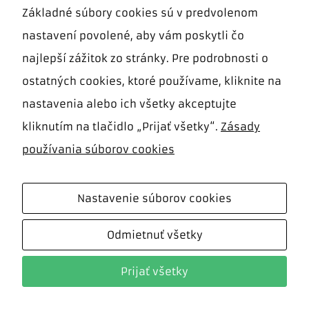
Základné súbory cookies sú v predvolenom
© Copyright -
2026 | Gynpor., s.r.o.
| All Rights
nastavení povolené, aby vám poskytli čo
Reserved
najlepší zážitok zo stránky. Pre podrobnosti o
ostatných cookies, ktoré používame, kliknite na
nastavenia alebo ich všetky akceptujte
kliknutím na tlačidlo „Prijať všetky“.
Zásady
používania súborov cookies
Nastavenie súborov cookies
Cookies
nevyhnutné
Odmietnuť všetky
pre
fungovanie
webu
Prijať všetky
Tieto súbory
cookies nie sú
voliteľné. Sú